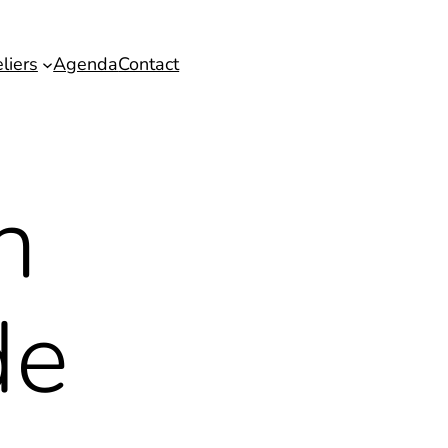
liers
Agenda
Contact
n
de